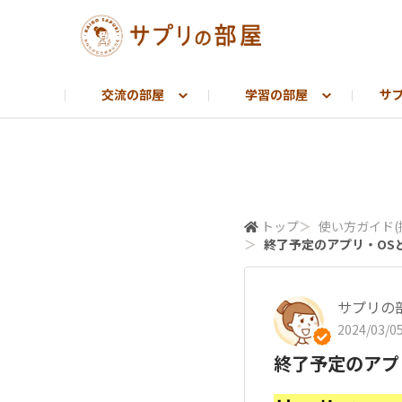
交流の部屋
学習の部屋
サ
知っ得コラム
使い方ガイド(ケア記録)
わたしのSNS
使い方ガイド(
トップ
＞
使い方ガイド(
＞
終了予定のアプリ・OSと最新
サプリの
2024/03/05
終了予定のアプリ・